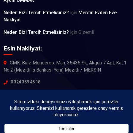
Aydın UMMAK
Neden Bizi Tercih Etmelisiniz?
için
Mersin Evden Eve
Nakliyat
Neden Bizi Tercih Etmelisiniz?
için
Gizemli
Esin Nakliyat:
GMK. Bulv. Menderes. Mah. 35435 Sk. Akgün 7 Apt. Kat.1
No.2 (Mezitli İş Bankası Yanı) Mezitli / MERSİN
0 324 359 45 18
Çalışma Saatleri:
7/24