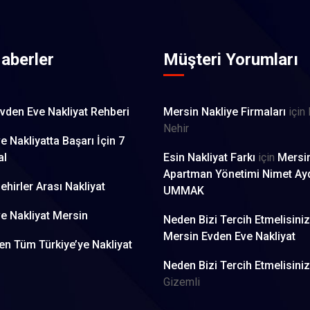
aberler
Müşteri Yorumları
vden Eve Nakliyat Rehberi
Mersin Nakliye Firmaları
için
Nehir
e Nakliyatta Başarı İçin 7
al
Esin Nakliyat Farkı
için
Mersi
Apartman Yönetimi Nimet Ay
ehirler Arası Nakliyat
UMMAK
e Nakliyat Mersin
Neden Bizi Tercih Etmelisini
Mersin Evden Eve Nakliyat
en Tüm Türkiye’ye Nakliyat
Neden Bizi Tercih Etmelisini
Gizemli