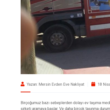
Yazan: Mersin Evden Eve Nakliyat
18 Nis
Birçoğumuz bazı sebeplerden dolayı ev taşıma mecbur
şirketi aramaya başlar. Ve daha birçok taşınma durum