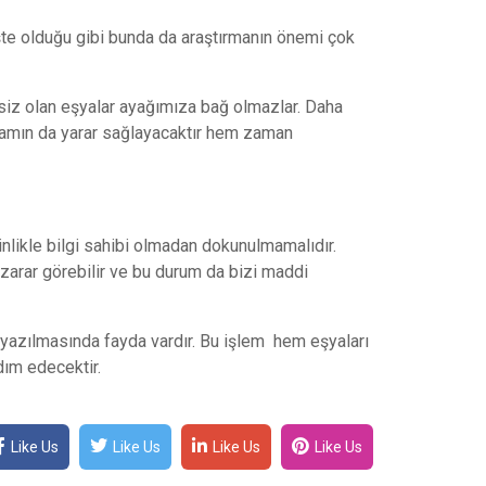
işte olduğu gibi bunda da araştırmanın önemi çok
eksiz olan eşyalar ayağımıza bağ olmazlar. Daha
anlamın da yarar sağlayacaktır hem zaman
inlikle bilgi sahibi olmadan dokunulmamalıdır.
zarar görebilir ve bu durum da bizi maddi
 yazılmasında fayda vardır. Bu işlem hem eşyaları
dım edecektir.
Like Us
Like Us
Like Us
Like Us