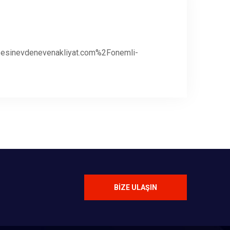
.esinevdenevenakliyat.com%2Fonemli-
BIZE ULAŞIN