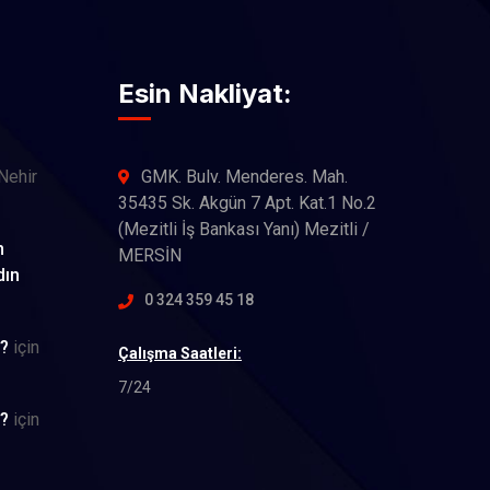
Esin Nakliyat:
Nehir
GMK. Bulv. Menderes. Mah.
35435 Sk. Akgün 7 Apt. Kat.1 No.2
(Mezitli İş Bankası Yanı) Mezitli /
n
MERSİN
dın
0 324 359 45 18
z?
için
Çalışma Saatleri:
7/24
z?
için