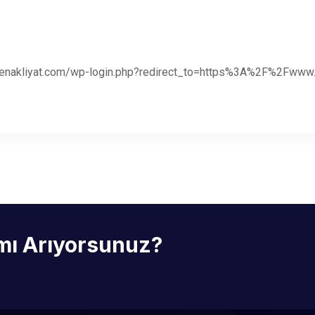
evenakliyat.com/wp-login.php?redirect_to=https%3A%2F%2Fwww
 mı Arıyorsunuz?