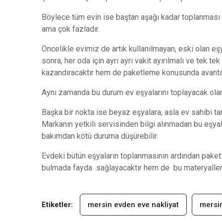
Böylece tüm evin ise baştan aşağı kadar toplanması g
ama çok fazladır.
Öncelikle evimiz de artık kullanılmayan, eski olan eş
sonra, her oda için ayrı ayrı vakit ayırılmalı ve tek
kazandıracaktır hem de paketleme konusunda avanta
Aynı zamanda bu durum ev eşyalarını toplayacak olan 
Başka bir nokta ise beyaz eşyalara, asla ev sahibi ta
Markanın yetkili servisinden bilgi alınmadan bu eşy
bakımdan kötü duruma düşürebilir.
Evdeki bütün eşyaların toplanmasının ardından paketl
bulmada fayda sağlayacaktır hem de bu materyallerin
Etiketler:
mersin evden eve nakliyat
mersin