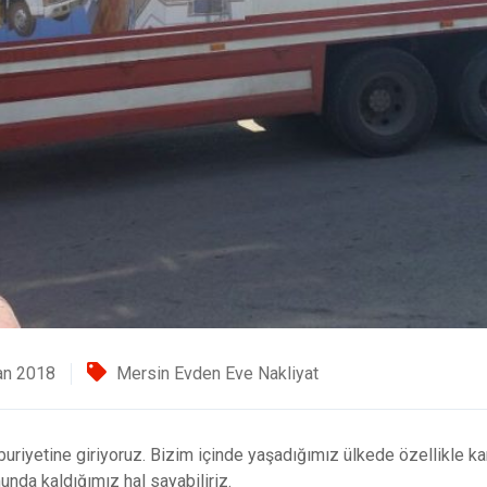
an 2018
Mersin Evden Eve Nakliyat
iyetine giriyoruz. Bizim içinde yaşadığımız ülkede özellikle kam
unda kaldığımız hal sayabiliriz.