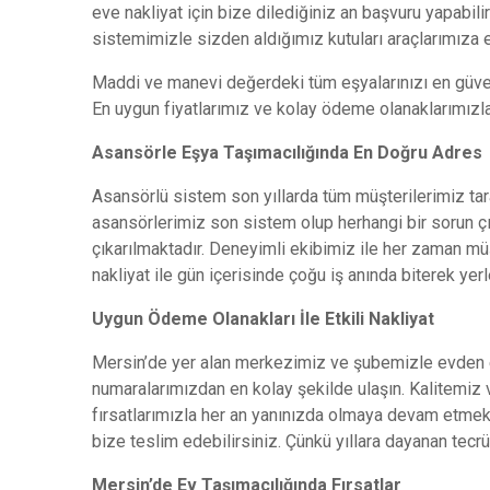
eve nakliyat için bize dilediğiniz an başvuru yapabil
sistemimizle sizden aldığımız kutuları araçlarımıza
Maddi ve manevi değerdeki tüm eşyalarınızı en güve
En uygun fiyatlarımız ve kolay ödeme olanaklarımızla
Asansörle Eşya Taşımacılığında En Doğru Adres
Asansörlü sistem son yıllarda tüm müşterilerimiz tar
asansörlerimiz son sistem olup herhangi bir sorun çı
çıkarılmaktadır. Deneyimli ekibimiz ile her zaman m
nakliyat ile gün içerisinde çoğu iş anında biterek ye
Uygun Ödeme Olanakları İle Etkili Nakliyat
Mersin’de yer alan merkezimiz ve şubemizle evden ev
numaralarımızdan en kolay şekilde ulaşın. Kalitemiz 
fırsatlarımızla her an yanınızda olmaya devam etmekte
bize teslim edebilirsiniz. Çünkü yıllara dayanan tec
Mersin’de Ev Taşımacılığında Fırsatlar