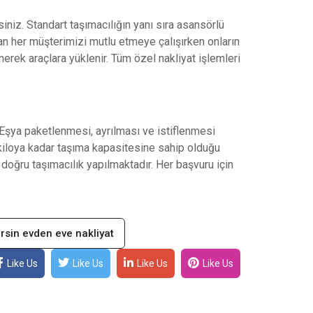
iniz. Standart taşımacılığın yanı sıra asansörlü
an her müşterimizi mutlu etmeye çalışırken onların
erek araçlara yüklenir. Tüm özel nakliyat işlemleri
şya paketlenmesi, ayrılması ve istiflenmesi
kiloya kadar taşıma kapasitesine sahip olduğu
 doğru taşımacılık yapılmaktadır. Her başvuru için
rsin evden eve nakliyat
Like Us
Like Us
Like Us
Like Us