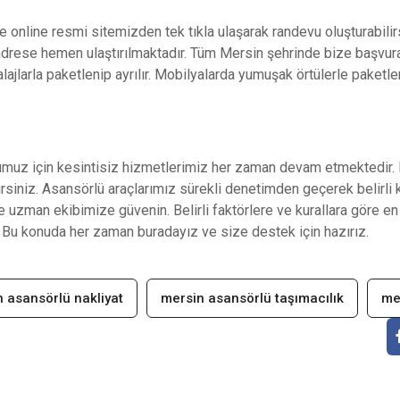
e online resmi sitemizden tek tıkla ulaşarak randevu oluşturabilirs
i adrese hemen ulaştırılmaktadır. Tüm Mersin şehrinde bize başvur
larla paketlenip ayrılır. Mobilyalarda yumuşak örtülerle paketlen
uz için kesintisiz hizmetlerimiz her zaman devam etmektedir. E
siniz. Asansörlü araçlarımız sürekli denetimden geçerek belirli 
e uzman ekibimize güvenin. Belirli faktörlere ve kurallara göre en
 Bu konuda her zaman buradayız ve size destek için hazırız.
 asansörlü nakliyat
mersin asansörlü taşımacılık
me