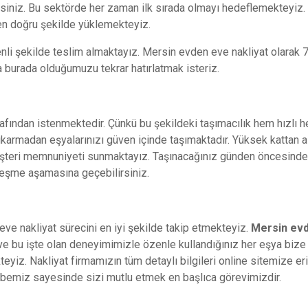
irsiniz. Bu sektörde her zaman ilk sırada olmayı hedeflemekteyiz.
 en doğru şekilde yüklemekteyiz.
nli şekilde teslim almaktayız.
Mersin evden eve nakliyat
olarak 7
 burada olduğumuzu tekrar hatırlatmak isteriz.
afından istenmektedir. Çünkü bu şekildeki taşımacılık hem hızlı 
karmadan eşyalarınızı güven içinde taşımaktadır. Yüksek kattan al
üşteri memnuniyeti sunmaktayız. Taşınacağınız günden öncesinde 
rleşme aşamasına geçebilirsiniz.
e nakliyat sürecini en iyi şekilde takip etmekteyiz.
Mersin evd
ve bu işte olan deneyimimizle özenle kullandığınız her eşya bize 
yiz. Nakliyat firmamızın tüm detaylı bilgileri online sitemize er
rübemiz sayesinde sizi mutlu etmek en başlıca görevimizdir.